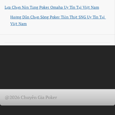
Lựa Chọn Nền Tảng Poker Omaha Uy Tín Tại Việt Nam
Hướng Dẫn Chọn Sòng Poker Tiền Thật SNG Uy Tín Tại 
Việt Nam
@2026 Chuyên Gia Poker