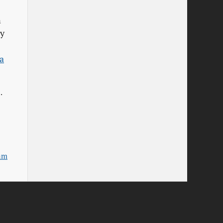
n
ũy
a
.
Nam