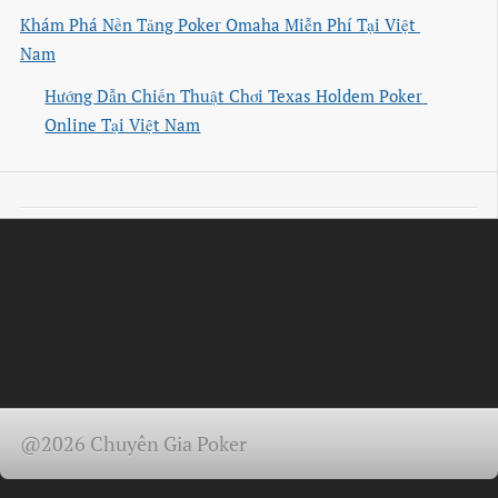
Khám Phá Nền Tảng Poker Omaha Miễn Phí Tại Việt 
Nam
Hướng Dẫn Chiến Thuật Chơi Texas Holdem Poker 
Online Tại Việt Nam
@2026 Chuyên Gia Poker