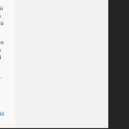
ủi
à
hù
ện
à
i
.
Mới