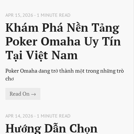
APR 15, 2026 - 1 MINUTE READ
Khám Phá Nền Tảng
Poker Omaha Uy Tín
Tại Việt Nam
Poker Omaha đang trở thành một trong những trò
chơ
Read On →
APR 14, 2026 - 1 MINUTE READ
Hướng Dẫn Chọn