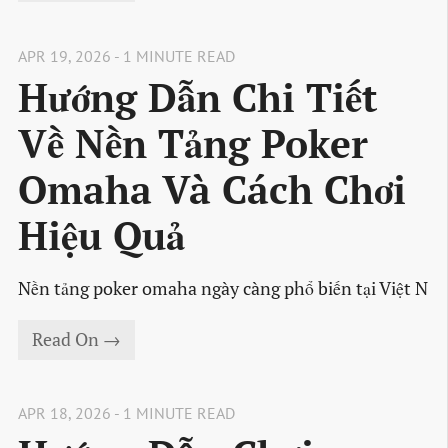
APR 19, 2026 - 1 MINUTE READ
Hướng Dẫn Chi Tiết
Về Nền Tảng Poker
Omaha Và Cách Chơi
Hiệu Quả
Nền tảng poker omaha ngày càng phổ biến tại Việt N
Read On →
APR 18, 2026 - 1 MINUTE READ