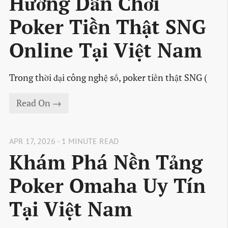
Hướng Dẫn Chơi
Poker Tiền Thật SNG
Online Tại Việt Nam
Trong thời đại công nghệ số, poker tiền thật SNG (
Read On →
APR 17, 2026 - 1 MINUTE READ
Khám Phá Nền Tảng
Poker Omaha Uy Tín
Tại Việt Nam