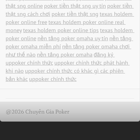
thật sng online
poker tiền thật sng uy tín
poker tiền 
thật sng cách chơi
poker tiền thật sng
texas holdem 
poker online free
texas holdem poker online real 
money
texas holdem poker online tips
texas holdem 
poker online
nền tảng poker omaha uy tín
nền tảng 
poker omaha miễn phí
nền tảng poker omaha chơi 
như thế nào
nền tảng poker omaha
đăng ký 
uppoker chính thức
uppoker chính thức phát hành 
khi nào
uppoker chính thức có khác gì các phiên 
bản khác
uppoker chính thức
@2026 Chuyên Gia Poker