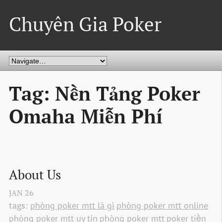
Chuyên Gia Poker
Tag: Nền Tảng Poker
Omaha Miễn Phí
About Us
JAN
26
tags:
phòng poker mtt là gì
phòng poker mtt online
phòng poker mtt uy tín
phòng poker mtt
poker tiền 