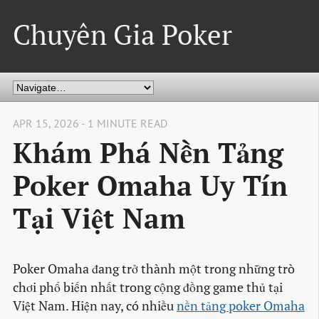
Chuyên Gia Poker
APR 15, 2026 - 1 MINUTE READ
Khám Phá Nền Tảng
Poker Omaha Uy Tín
Tại Việt Nam
Poker Omaha đang trở thành một trong những trò
chơi phổ biến nhất trong cộng đồng game thủ tại
Việt Nam. Hiện nay, có nhiều
nền tảng poker Omaha