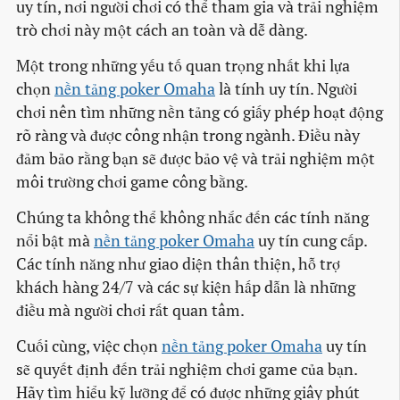
uy tín, nơi người chơi có thể tham gia và trải nghiệm
trò chơi này một cách an toàn và dễ dàng.
Một trong những yếu tố quan trọng nhất khi lựa
chọn
nền tảng poker Omaha
là tính uy tín. Người
chơi nên tìm những nền tảng có giấy phép hoạt động
rõ ràng và được công nhận trong ngành. Điều này
đảm bảo rằng bạn sẽ được bảo vệ và trải nghiệm một
môi trường chơi game công bằng.
Chúng ta không thể không nhắc đến các tính năng
nổi bật mà
nền tảng poker Omaha
uy tín cung cấp.
Các tính năng như giao diện thân thiện, hỗ trợ
khách hàng 24/7 và các sự kiện hấp dẫn là những
điều mà người chơi rất quan tâm.
Cuối cùng, việc chọn
nền tảng poker Omaha
uy tín
sẽ quyết định đến trải nghiệm chơi game của bạn.
Hãy tìm hiểu kỹ lưỡng để có được những giây phút