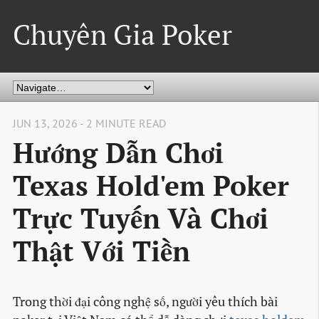
Chuyên Gia Poker
JUN 13, 2026 - 2 MINUTE READ
Hướng Dẫn Chơi
Texas Hold'em Poker
Trực Tuyến Và Chơi
Thật Với Tiền
Trong thời đại công nghệ số, người yêu thích bài