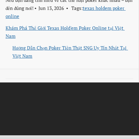
Nếu bạn đang tìm hiểu về các thể loại poker khác nhau – bạn
đến đúng nơi!
Jun 13, 2026
Tags:
texas holdem poker 
online
Khám Phá Thế Giới Texas Hold'em Poker Online tại Việt 
Nam
Hướng Dẫn Chọn Poker Tiền Thật SNG Uy Tín Nhất Tại 
Việt Nam