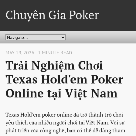
Chuyên Gia Poker
MAY 19, 2026 - 1 MINUTE READ
Trải Nghiệm Chơi
Texas Hold'em Poker
Online tại Việt Nam
Texas Hold’em poker online đã trở thành trò chơi
yêu thích của nhiều người chơi tại Việt Nam. Với sự
phát triển của công nghệ, bạn có thể dễ dàng tham