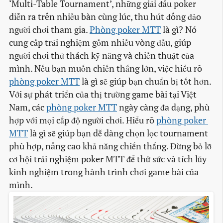
‘Multi-Table Tournament’, những giải đấu poker
diễn ra trên nhiều bàn cùng lúc, thu hút đông đảo
người chơi tham gia.
Phòng poker MTT
là gì? Nó
cung cấp trải nghiệm gồm nhiều vòng đấu, giúp
người chơi thử thách kỹ năng và chiến thuật của
mình. Nếu bạn muốn chiến thắng lớn, việc hiểu rõ
phòng poker MTT
là gì sẽ giúp bạn chuẩn bị tốt hơn.
Với sự phát triển của thị trường game bài tại Việt
Nam, các
phòng poker MTT
ngày càng đa dạng, phù
hợp với mọi cấp độ người chơi. Hiểu rõ
phòng poker 
MTT
là gì sẽ giúp bạn dễ dàng chọn lọc tournament
phù hợp, nâng cao khả năng chiến thắng. Đừng bỏ lỡ
cơ hội trải nghiệm poker MTT để thử sức và tích lũy
kinh nghiệm trong hành trình chơi game bài của
mình.