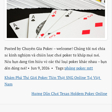
Posted by
Chuyên Gia Poker – welcome! Chúng tôi nơi chia
sẻ kinh nghiệm và chiến lược chơi poker từ khắp mọi nơi.
Nếu bạn đang tìm hiểu về các thể loại poker khác nhau – bạn
đến đúng nơi!
Jun 9, 2026
Tags:
phòng poker mtt
Khám Phá Thế Giới Poker Tiền Thật SNG Online Tại Việt 
Nam
Hướng Dẫn Chơi Texas Holdem Poker Online