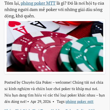
Tóm lại,
phòng poker MTT
là gì? Đó là nơi hội tụ của
những người đam mê poker với những giải đấu sống
động, khó quên.
Posted by
Chuyên Gia Poker – welcome! Chúng tôi nơi chia
sẻ kinh nghiệm và chiến lược chơi poker từ khắp mọi nơi.
Nếu bạn đang tìm hiểu về các thể loại poker khác nhau – bạn
đến đúng nơi!
Apr 29, 2026
Tags:
phòng poker mtt