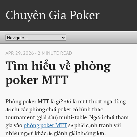
Chuyên Gia Poker
APR 29, 2026 - 2 MINUTE READ
Tìm hiểu về phòng
poker MTT
Phòng poker MTT là gì? Đó là một thuật ngữ dùng
để chỉ các phòng chơi poker có hình thức
tournament (giải đấu) multi-table. Người chơi tham
gia vào
phòng poker MTT
sẽ phải cạnh tranh với
nhiều người khác để giành giải thưởng lớn.