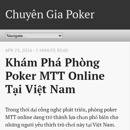
Chuyên Gia Poker
APR 23, 2026 - 1 MINUTE READ
Khám Phá Phòng
Poker MTT Online
Tại Việt Nam
Trong thời đại công nghệ phát triển, phòng poker
MTT online đang trở thành lựa chọn phổ biến cho
những người yêu thích trò chơi này tại Việt Nam.