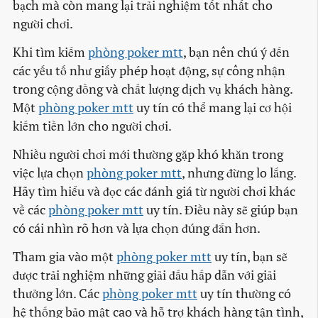
bạch mà còn mang lại trải nghiệm tốt nhất cho
người chơi.
Khi tìm kiếm
phòng poker mtt
, bạn nên chú ý đến
các yếu tố như giấy phép hoạt động, sự công nhận
trong cộng đồng và chất lượng dịch vụ khách hàng.
Một
phòng poker mtt
uy tín có thể mang lại cơ hội
kiếm tiền lớn cho người chơi.
Nhiều người chơi mới thường gặp khó khăn trong
việc lựa chọn
phòng poker mtt
, nhưng đừng lo lắng.
Hãy tìm hiểu và đọc các đánh giá từ người chơi khác
về các
phòng poker mtt
uy tín. Điều này sẽ giúp bạn
có cái nhìn rõ hơn và lựa chọn đúng đắn hơn.
Tham gia vào một
phòng poker mtt
uy tín, bạn sẽ
được trải nghiệm những giải đấu hấp dẫn với giải
thưởng lớn. Các
phòng poker mtt
uy tín thường có
hệ thống bảo mật cao và hỗ trợ khách hàng tận tình,