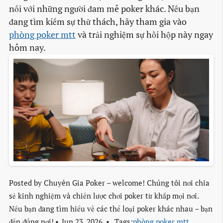
nối với những người đam mê poker khác. Nếu bạn
đang tìm kiếm sự thử thách, hãy tham gia vào
phòng poker mtt
và trải nghiệm sự hồi hộp này ngay
hôm nay.
Posted by
Chuyên Gia Poker – welcome! Chúng tôi nơi chia
sẻ kinh nghiệm và chiến lược chơi poker từ khắp mọi nơi.
Nếu bạn đang tìm hiểu về các thể loại poker khác nhau – bạn
đến đúng nơi!
Jun 23, 2026
Tags:
phòng poker mtt