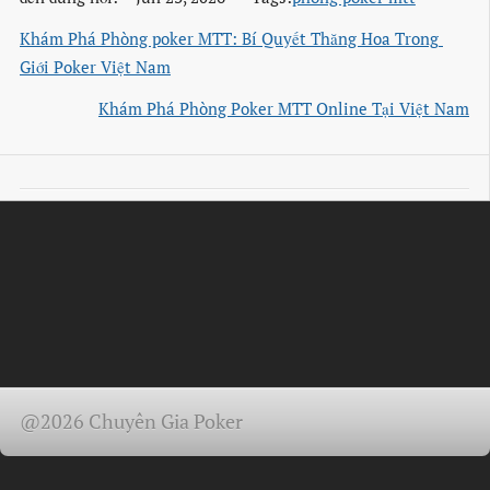
Khám Phá Phòng poker MTT: Bí Quyết Thăng Hoa Trong 
Giới Poker Việt Nam
Khám Phá Phòng Poker MTT Online Tại Việt Nam
@2026 Chuyên Gia Poker